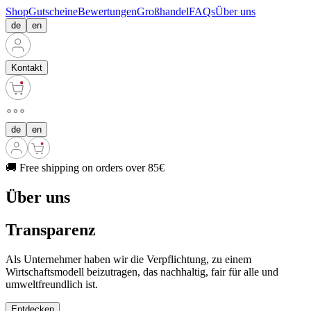
Shop
Gutscheine
Bewertungen
Großhandel
FAQs
Über uns
de
en
Kontakt
de
en
🚚 Free shipping on orders over 85€
Über uns
Transparenz
Als Unternehmer haben wir die Verpflichtung, zu einem
Wirtschaftsmodell beizutragen, das nachhaltig, fair für alle und
umweltfreundlich ist.
Entdecken