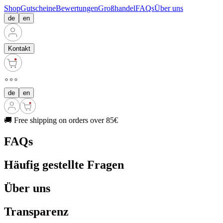
Shop
Gutscheine
Bewertungen
Großhandel
FAQs
Über uns
de
en
Kontakt
de
en
🚚 Free shipping on orders over 85€
FAQs
Häufig gestellte Fragen
Über uns
Transparenz