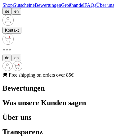
Shop
Gutscheine
Bewertungen
Großhandel
FAQs
Über uns
de
en
Kontakt
de
en
🚚 Free shipping on orders over 85€
Bewertungen
Was unsere Kunden sagen
Über uns
Transparenz