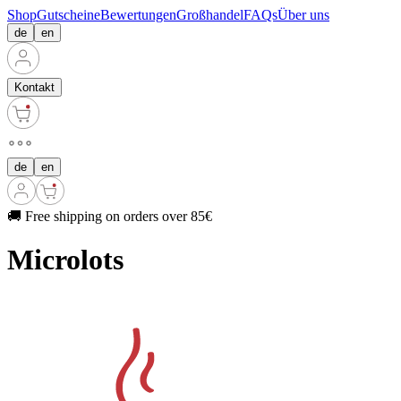
Shop
Gutscheine
Bewertungen
Großhandel
FAQs
Über uns
de
en
Kontakt
de
en
🚚 Free shipping on orders over 85€
Microlots